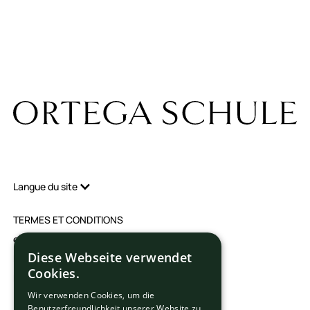
carrière
Location de
chambre
Entreprises de stage
Langue du site
TERMES ET CONDITIONS
empreinte
Diese Webseite verwendet
Protection des données
Cookies.
Paramètres des cookies
Wir verwenden Cookies, um die
Benutzerfreundlichkeit unserer Website zu