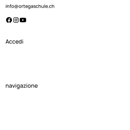
info@ortegaschule.ch
Accedi
insegnanti
allievi
genitori
navigazione
homepage
Su di noi
Notizie
contatto
carriera