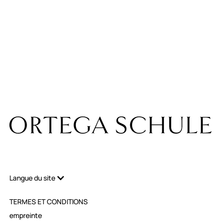
À propos de nous
Actualités
contacter
carrière
Location de
chambre
Entreprises de stage
Langue du site
TERMES ET CONDITIONS
empreinte