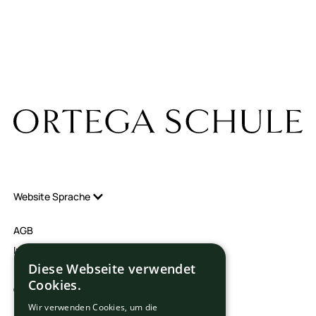
Kontakt
Karriere
Raumvermietung
Praktikumsbetriebe
Website Sprache
AGB
Impressum
Diese Webseite verwendet
Datenschutz
Cookies.
Cookies Settings
Wir verwenden Cookies, um die